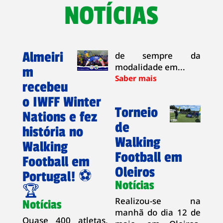
NOTÍCIAS
Almeiri
de sempre da
modalidade em...
m
recebeu
o IWFF Winter
Torneio
Nations e fez
de
história no
Walking
Walking
Football em
Football em
Oleiros
Portugal! ⚽
Notícias
🏆
Realizou-se na
Notícias
manhã do dia 12 de
Quase 400 atletas,