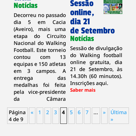
Sessão
Notícias
online,
Decorreu no passado
dia 21
dia 5 em Cacia
(Aveiro), mais uma
de Setembro
etapa do Circuito
Notícias
Nacional do Walking
Sessão de divulgação
Football. Este torneio
do Walking football
contou com 13
online gratuita, dia
equipas e 150 atletas
21 de Setembro, às
em 3 campos. A
14.30h (60 minutos).
entrega das
Inscrições aqui.
medalhas foi feita
pela vice-presidente
da Câmara
Página
«
1
2
3
4
5
6
7
...
»
Última
4 de 9
»