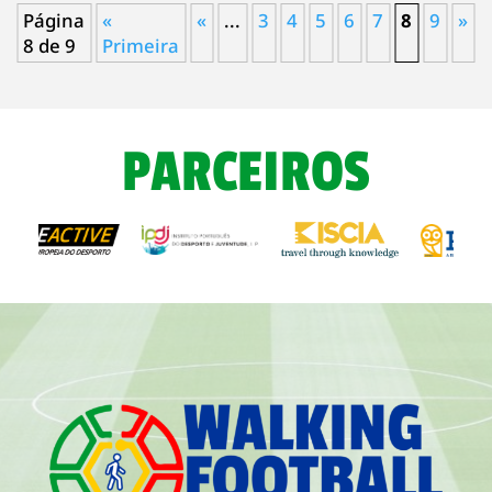
Página
«
«
...
3
4
5
6
7
8
9
»
8 de 9
Primeira
PARCEIROS