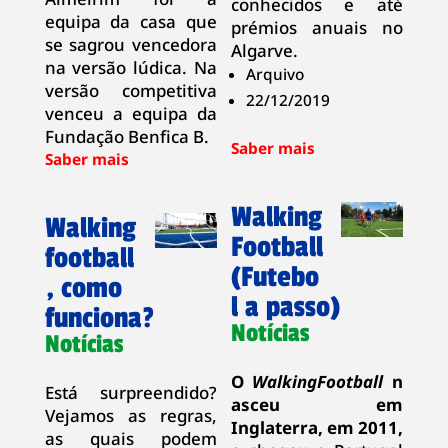
conhecidos e até
equipa da casa que
prémios anuais no
se sagrou vencedora
Algarve.
na versão lúdica. Na
Arquivo
versão competitiva
22/12/2019
venceu a equipa da
Fundação Benfica B.
Walking
Walking
Football
football
(Futebo
, como
l a passo)
funciona?
Notícias
Notícias
O
WalkingFootball
n
Está surpreendido?
asceu em
Vejamos as regras,
Inglaterra, em 2011,
as quais podem