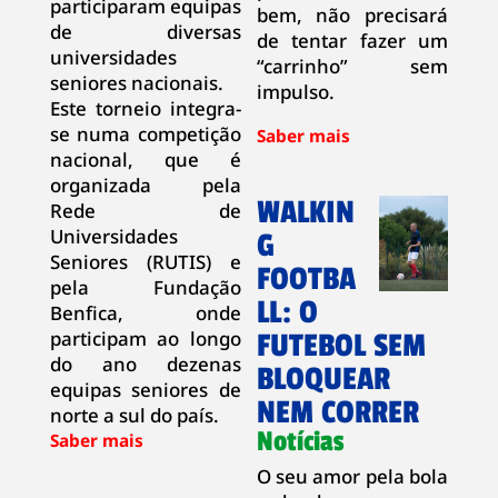
participaram equipas
bem, não precisará
de diversas
de tentar fazer um
universidades
“carrinho” sem
seniores nacionais.
impulso.
Este torneio integra-
se numa competição
nacional, que é
organizada pela
WALKIN
Rede de
Universidades
G
Seniores (RUTIS) e
FOOTBA
pela Fundação
LL: O
Benfica, onde
participam ao longo
FUTEBOL SEM
do ano dezenas
BLOQUEAR
equipas seniores de
NEM CORRER
norte a sul do país.
Notícias
O seu amor pela bola