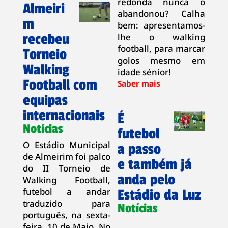
redonda nunca o
Almeiri
abandonou? Calha
m
bem: apresentamos-
recebeu
lhe o walking
football, para marcar
Torneio
golos mesmo em
Walking
idade sénior!
Football com
equipas
internacionais
É
Notícias
futebol
O Estádio Municipal
a passo
de Almeirim foi palco
e também já
do II Torneio de
anda pelo
Walking Football,
futebol a andar
Estádio da Luz
traduzido para
Notícias
português, na sexta-
feira, 10 de Maio. No